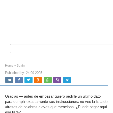
S
e
a
r
Home
»
Spain
c
Published by:
24.09.2025
h
:
Gracias — antes de empezar quiero pedirle un último dato
para cumplir exactamente sus instrucciones: no veo la lista de
«frases de palabras clave» que menciona. ¿Puede pegar aquí
esa lista?