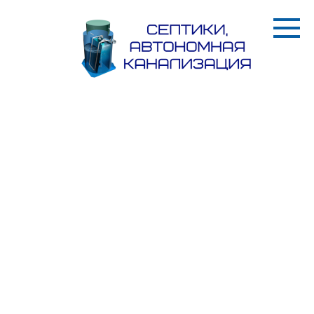
Перейти
к
контенту