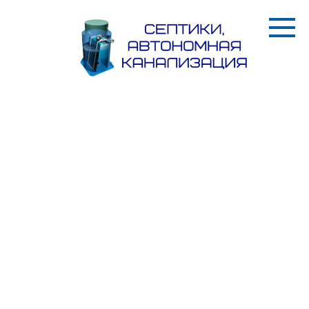
Перейти
к
контенту