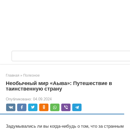
П
о
и
с
Главная
»
Полезное
к
Необычный мир «Аыва»: Путешествие в
:
таинственную страну
Опубликовано:
04.09.2024
Задумывались ли вы когда-нибудь о том, что за странным