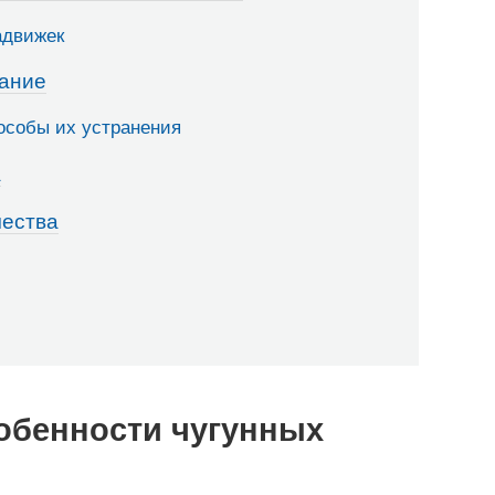
адвижек
вание
особы их устранения
а
чества
обенности чугунных