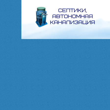
Перейти
к
контенту