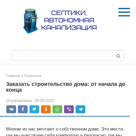
Перейти
к
контенту
П
о
и
с
Главная
»
Полезное
к
Заказать строительство дома: от начала до
:
конца
Опубликовано:
28.08.2023
Многие из нас мечтают о собственном доме. Это место,
где мы чувствуем себя комфортно и безопасно, где мы