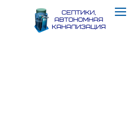
Перейти
к
контенту