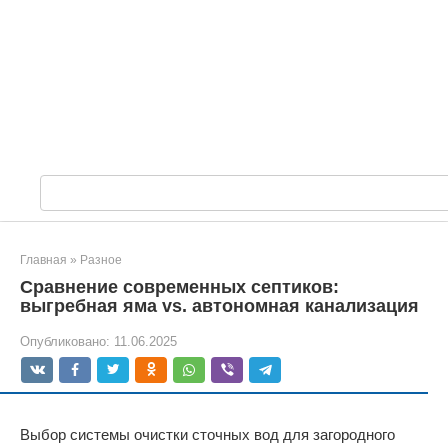
П
о
и
с
Главная
»
Разное
к
Сравнение современных септиков:
:
выгребная яма vs. автономная канализация
Опубликовано:
11.06.2025
Выбор системы очистки сточных вод для загородного