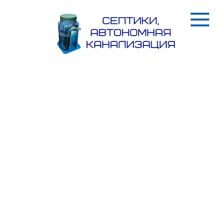
Перейти
к
контенту