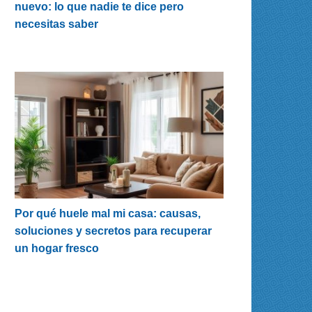
nuevo: lo que nadie te dice pero
necesitas saber
Por qué huele mal mi casa: causas,
soluciones y secretos para recuperar
un hogar fresco