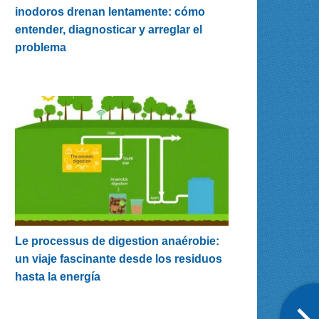
inodoros drenan lentamente: cómo
entender, diagnosticar y arreglar el
problema
Le processus de digestion anaérobie:
un viaje fascinante desde los residuos
hasta la energía