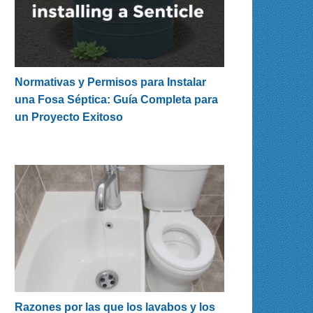
Normativas y Permisos para Instalar
una Fosa Séptica: Guía Completa para
un Proyecto Exitoso
Razones por las que los lavabos y los