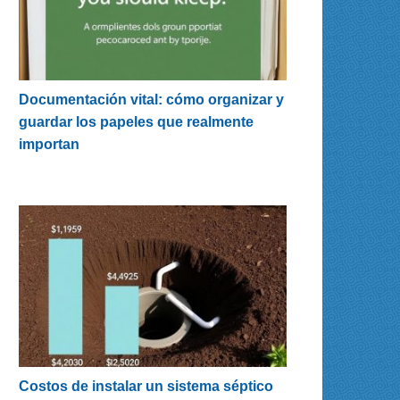
Documentación vital: cómo organizar y
guardar los papeles que realmente
importan
Costos de instalar un sistema séptico