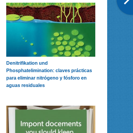
Denitrifikation und
Phosphatelimination: claves prácticas
para eliminar nitrógeno y fósforo en
aguas residuales