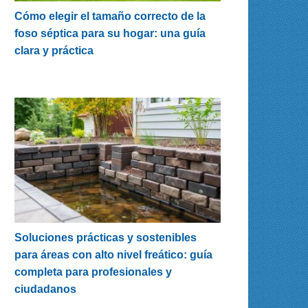
Cómo elegir el tamaño correcto de la
foso séptica para su hogar: una guía
clara y práctica
Soluciones prácticas y sostenibles
para áreas con alto nivel freático: guía
completa para profesionales y
ciudadanos