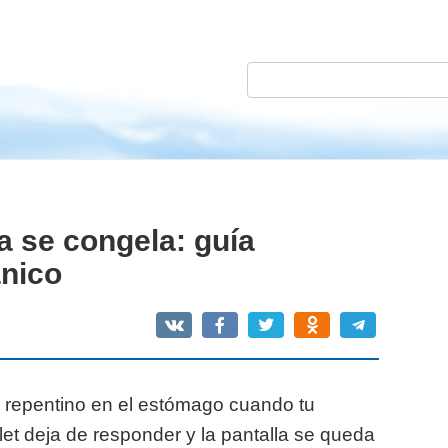
S
e
a
r
c
h
a se congela: guía
:
ánico
o repentino en el estómago cuando tu
ablet deja de responder y la pantalla se queda