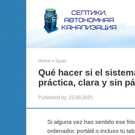
Skip
to
content
Home
»
Spain
Qué hacer si el sistem
práctica, clara y sin p
Published by:
22.09.2025
Si alguna vez has sentido ese frí
ordenador, portátil o incluso tu t