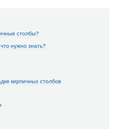
пичные столбы?
 что нужно знать?
адке кирпичных столбов
в