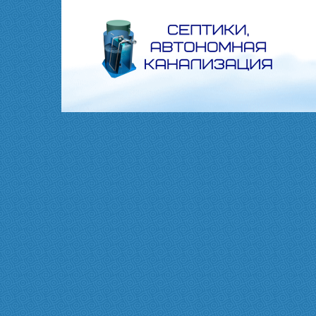
Перейти
к
контенту