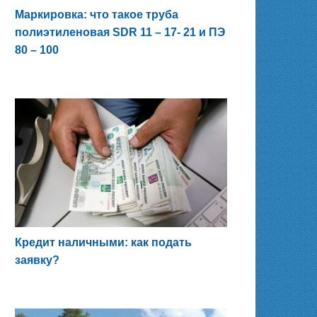
Маркировка: что такое труба
полиэтиленовая SDR 11 – 17- 21 и ПЭ
80 – 100
Кредит наличными: как подать
заявку?