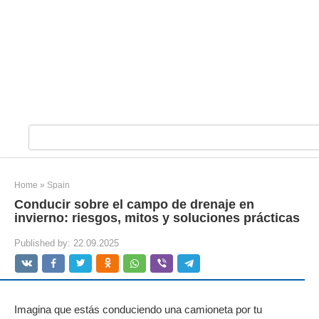
S
e
a
r
Home
»
Spain
c
Conducir sobre el campo de drenaje en
h
invierno: riesgos, mitos y soluciones prácticas
:
Published by:
22.09.2025
Imagina que estás conduciendo una camioneta por tu