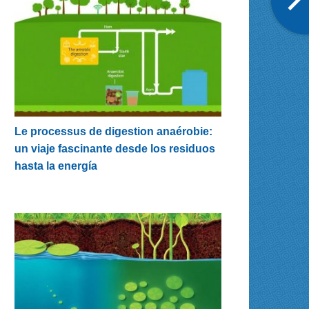
Le processus de digestion anaérobie:
un viaje fascinante desde los residuos
hasta la energía