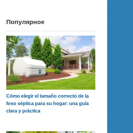
Популярное
Cómo elegir el tamaño correcto de la
foso séptica para su hogar: una guía
clara y práctica