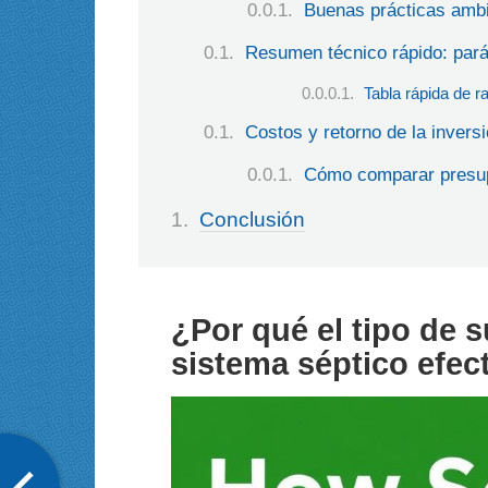
Buenas prácticas ambi
Resumen técnico rápido: pará
Tabla rápida de r
Costos y retorno de la invers
Cómo comparar presu
Conclusión
¿Por qué el tipo de s
sistema séptico efec