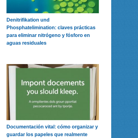
Denitrifikation und
Phosphatelimination: claves prácticas
para eliminar nitrógeno y fósforo en
aguas residuales
Documentación vital: cómo organizar y
guardar los papeles que realmente