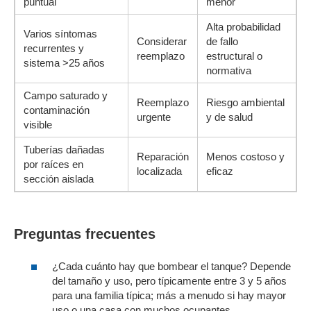
puntual
menor
Alta probabilidad
Varios síntomas
Considerar
de fallo
recurrentes y
reemplazo
estructural o
sistema >25 años
normativa
Campo saturado y
Reemplazo
Riesgo ambiental
contaminación
urgente
y de salud
visible
Tuberías dañadas
Reparación
Menos costoso y
por raíces en
localizada
eficaz
sección aislada
Preguntas frecuentes
¿Cada cuánto hay que bombear el tanque? Depende
del tamaño y uso, pero típicamente entre 3 y 5 años
para una familia típica; más a menudo si hay mayor
uso o una casa con muchos ocupantes.