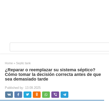
S
e
a
r
Home
»
Septic tank
c
¿Reparar o reemplazar su sistema séptico?
h
Cómo tomar la decisión correcta antes de que
:
sea demasiado tarde
Published by:
13.09.2025